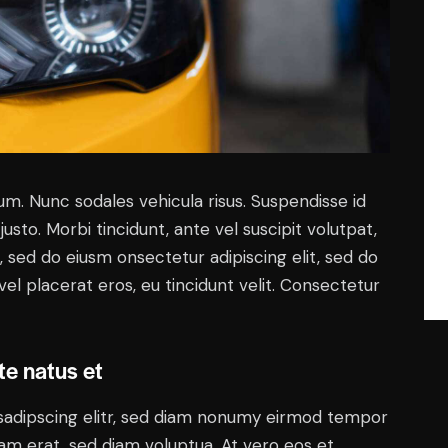
lum. Nunc sodales vehicula risus. Suspendisse id
justo. Morbi tincidunt, ante vel suscipit volutpat,
, sed do eiusm onsectetur adipiscing elit, sed do
el placerat eros, eu tincidunt velit. Consectetur
te natus et
sadipscing elitr, sed diam nonumy eirmod tempor
yam erat, sed diam voluptua. At vero eos et