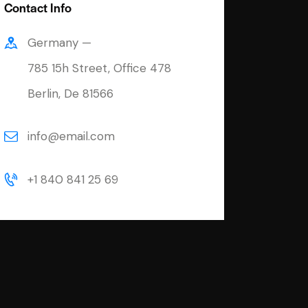
Contact Info
Germany —
785 15h Street, Office 478
Berlin, De 81566
info@email.com
+1 840 841 25 69